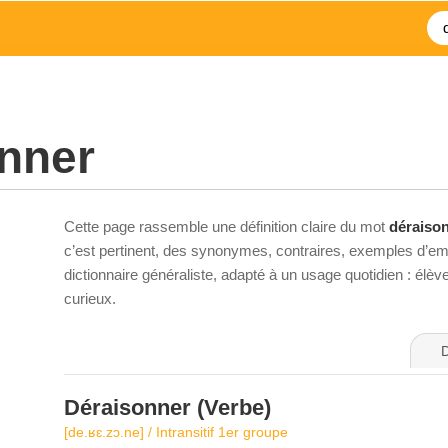
nner
Cette page rassemble une définition claire du mot
déraiso
c’est pertinent, des synonymes, contraires, exemples d’emp
dictionnaire généraliste, adapté à un usage quotidien : élè
curieux.
D
Déraisonner
(Verbe)
[de.ʁɛ.zɔ.ne] / Intransitif 1er groupe