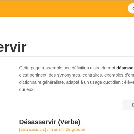
rvir
Cette page rassemble une définition claire du mot
désasser
c’est pertinent, des synonymes, contraires, exemples d’emp
dictionnaire généraliste, adapté à un usage quotidien : élè
curieux.
D
Désasservir
(Verbe)
[de.za.sɛʁ.viʁ] / Transitif 2e groupe