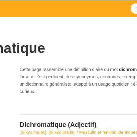
matique
Cette page rassemble une définition claire du mot
dichrom
lorsque c’est pertinent, des synonymes, contraires, exempl
un dictionnaire généraliste, adapté à un usage quotidien : 
curieux.
Dichromatique
(Adjectif)
[di.kʁɔ.ma.tik], [di.kʁo.ma.tik] / Masculin et féminin identique