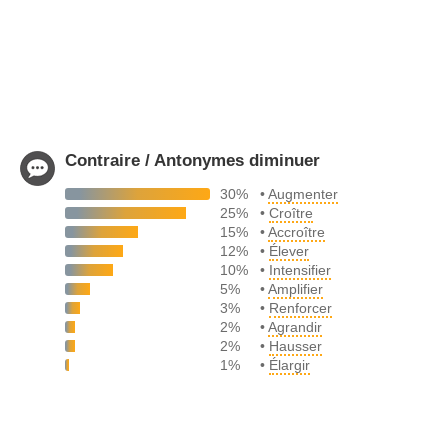
Contraire / Antonymes diminuer
30%
•
Augmenter
25%
•
Croître
15%
•
Accroître
12%
•
Élever
10%
•
Intensifier
5%
•
Amplifier
3%
•
Renforcer
2%
•
Agrandir
2%
•
Hausser
1%
•
Élargir