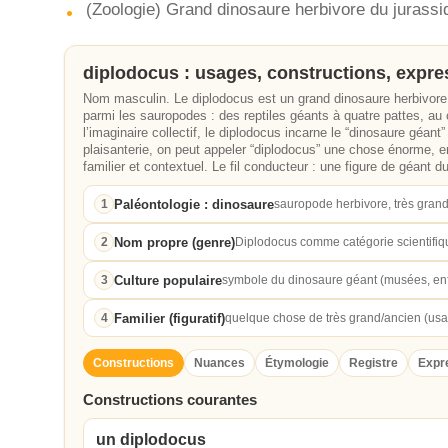
(Zoologie) Grand dinosaure herbivore du jurassi
diplodocus : usages, constructions, expre
Nom masculin. Le diplodocus est un grand dinosaure herbivore,
parmi les sauropodes : des reptiles géants à quatre pattes, a
l’imaginaire collectif, le diplodocus incarne le “dinosaure géant
plaisanterie, on peut appeler “diplodocus” une chose énorme,
familier et contextuel. Le fil conducteur : une figure de géant 
Paléontologie : dinosaure
1
sauropode herbivore, très gran
Nom propre (genre)
2
Diplodocus comme catégorie scientifiq
Culture populaire
3
symbole du dinosaure géant (musées, en
Familier (figuratif)
4
quelque chose de très grand/ancien (usa
Constructions
Nuances
Étymologie
Registre
Expr
Constructions courantes
un diplodocus