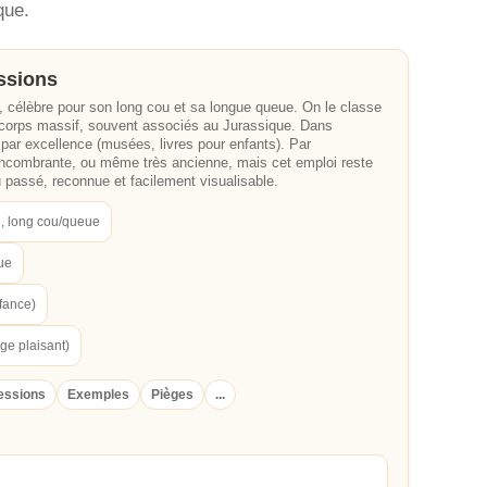
que.
ssions
 célèbre pour son long cou et sa longue queue. On le classe
u corps massif, souvent associés au Jurassique. Dans
” par excellence (musées, livres pour enfants). Par
 encombrante, ou même très ancienne, mais cet emploi reste
du passé, reconnue et facilement visualisable.
d, long cou/queue
ue
fance)
ge plaisant)
essions
Exemples
Pièges
...