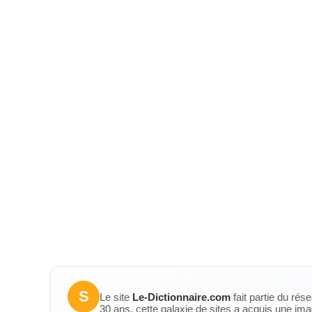
S
Le site
Le-Dictionnaire.com
fait partie du rés
30 ans, cette galaxie de sites a acquis une ima