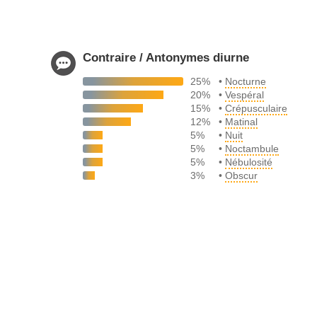
Contraire / Antonymes diurne
25%
•
Nocturne
20%
•
Vespéral
15%
•
Crépusculaire
12%
•
Matinal
5%
•
Nuit
5%
•
Noctambule
5%
•
Nébulosité
3%
•
Obscur