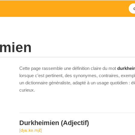
imien
Cette page rassemble une définition claire du mot
durkhei
lorsque c’est pertinent, des synonymes, contraires, exempl
un dictionnaire généraliste, adapté à un usage quotidien : 
curieux.
Durkheimien
(Adjectif)
[dyʁ.ke.mjɛ̃]