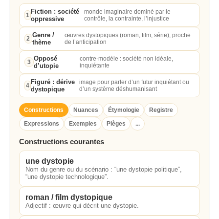
Fiction : société
monde imaginaire dominé par le
1
oppressive
contrôle, la contrainte, l’injustice
Genre /
œuvres dystopiques (roman, film, série), proche
2
thème
de l’anticipation
Opposé
contre-modèle : société non idéale,
3
d’utopie
inquiétante
Figuré : dérive
image pour parler d’un futur inquiétant ou
4
dystopique
d’un système déshumanisant
Constructions
Nuances
Étymologie
Registre
Expressions
Exemples
Pièges
...
Constructions courantes
une dystopie
Nom du genre ou du scénario : “une dystopie politique”,
“une dystopie technologique”.
roman / film dystopique
Adjectif : œuvre qui décrit une dystopie.