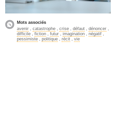
Mots associés
avenir
,
catastrophe
,
crise
,
défaut
,
dénoncer
,
difficile
,
fiction
,
futur
,
imagination
,
négatif
,
pessimiste
,
politique
,
récit
,
vie