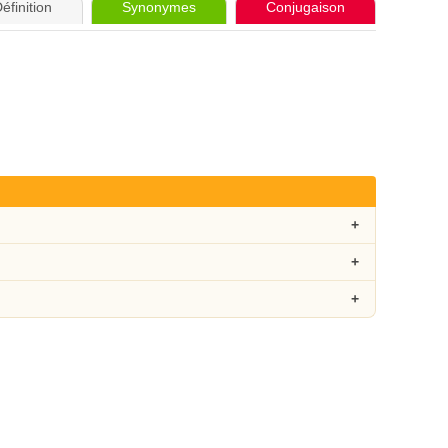
éfinition
Synonymes
Conjugaison