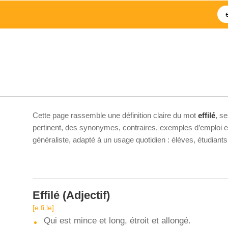
Cette page rassemble une définition claire du mot
effilé
, s
pertinent, des synonymes, contraires, exemples d’emploi et 
généraliste, adapté à un usage quotidien : élèves, étudiant
Effilé
(Adjectif)
[e.fi.le]
Qui est mince et long, étroit et allongé.