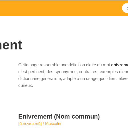
ment
Cette page rassemble une définition claire du mot
enivrem
c’est pertinent, des synonymes, contraires, exemples d’emp
dictionnaire généraliste, adapté à un usage quotidien : élè
curieux.
Enivrement
(Nom commun)
[ɑ̃.ni.vʁǝ.mɑ̃] / Masculin