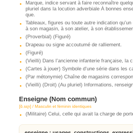
Marque, indice servant à faire reconnaître quelq
pluriel dans la locution adverbiale À bonnes ense
que.
Tableaux, figures ou toute autre indication qu’u
à son magasin, à son atelier, à son établissemen
(Proverbial) (Figuré)
Drapeau ou signe accoutumé de ralliement.
(Figuré)
(Vieilli) Dans l’ancienne infanterie française, la 
(Cartes à jouer) Symbole d’une série dans les ca
(Par métonymie) Chaîne de magasins correspond
(Vieilli) (Droit) (Au pluriel) Informations, rensei
Enseigne
(Nom commun)
[ɑ̃.sɛɲ] / Masculin et féminin identiques
(Militaire) Celui, celle qui avait la charge de por
enseigne : usages, constructions, express