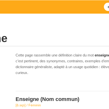
ne
Cette page rassemble une définition claire du mot
enseign
c’est pertinent, des synonymes, contraires, exemples d’emp
dictionnaire généraliste, adapté à un usage quotidien : élè
curieux.
Enseigne
(Nom commun)
[ɑ̃.sɛɲ] / Féminin