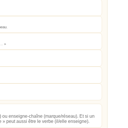
neau.
e… »
) ou enseigne‑chaîne (marque/réseau). Et si un
» peut aussi être le verbe (il/elle enseigne).