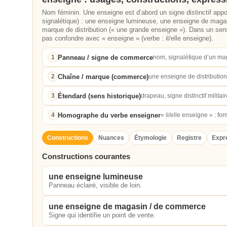
Nom féminin. Une enseigne est d’abord un signe distinctif ap
signalétique) : une enseigne lumineuse, une enseigne de maga
marque de distribution (« une grande enseigne »). Dans un sen
pas confondre avec « enseigne » (verbe : il/elle enseigne).
Panneau / signe de commerce
1
nom, signalétique d’un mag
Chaîne / marque (commerce)
2
une enseigne de distributio
Étendard (sens historique)
3
drapeau, signe distinctif militai
Homographe du verbe enseigner
4
« il/elle enseigne » : fo
Constructions
Nuances
Étymologie
Registre
Expr
Constructions courantes
une enseigne lumineuse
Panneau éclairé, visible de loin.
une enseigne de magasin / de commerce
Signe qui identifie un point de vente.