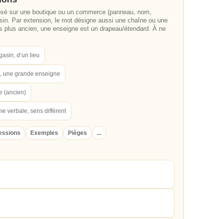
posé sur une boutique ou un commerce (panneau, nom,
sin. Par extension, le mot désigne aussi une chaîne ou une
s plus ancien, une enseigne est un drapeau/étendard. À ne
asin, d’un lieu
n, une grande enseigne
re (ancien)
rme verbale, sens différent
essions
Exemples
Pièges
...