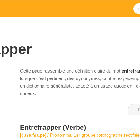
apper
Cette page rassemble une définition claire du mot
entrefra
lorsque c’est pertinent, des synonymes, contraires, exempl
un dictionnaire généraliste, adapté à un usage quotidien : 
curieux.
D
Entrefrapper
(Verbe)
[ɑ̃.tʁə.fʁa.pe] / Pronominal 1er groupe (orthographe rectifié