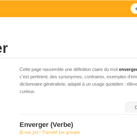
er
Cette page rassemble une définition claire du mot
enverge
c’est pertinent, des synonymes, contraires, exemples d’emp
dictionnaire généraliste, adapté à un usage quotidien : élè
curieux.
D
Enverger
(Verbe)
[ɑ̃.vɛʁ.ʒe] / Transitif 1er groupe