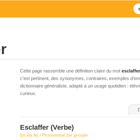
r
Cette page rassemble une définition claire du mot
esclaffe
c’est pertinent, des synonymes, contraires, exemples d’emp
dictionnaire généraliste, adapté à un usage quotidien : élè
curieux.
D
Esclaffer
(Verbe)
[ɛs.kla.fe] / Pronominal 1er groupe