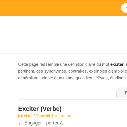
Cette page rassemble une définition claire du mot
exciter
,
pertinent, des synonymes, contraires, exemples d’emploi et 
généraliste, adapté à un usage quotidien : élèves, étudiant
D
Exciter
(Verbe)
[ɛk.si.te] / Transitif 1er groupe
Engager ; porter à.