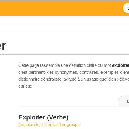
er
Cette page rassemble une définition claire du mot
exploite
c’est pertinent, des synonymes, contraires, exemples d’emp
dictionnaire généraliste, adapté à un usage quotidien : élè
curieux.
D
Exploiter
(Verbe)
[ɛks.plwa.te] / Transitif 1er groupe