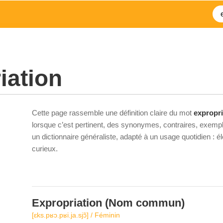
iation
Cette page rassemble une définition claire du mot
expropri
lorsque c’est pertinent, des synonymes, contraires, exempl
un dictionnaire généraliste, adapté à un usage quotidien : 
curieux.
Expropriation
(Nom commun)
[ɛks.pʁɔ.pʁi.ja.sjɔ̃] / Féminin