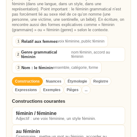
féminin (dans une langue, dans un style, dans une
représentation). Point important : le féminin grammatical n’est
pas forcément lié au sexe réel de ce qu’on nomme (une
personne, une victime, une sentinelle, un bébé). En écriture, on
rencontre aussi des formes explicatives comme « féminin
(grammaire) » ou « féminin (genre) » selon le contexte.
Relatif aux femmes
1
voix féminine, public féminin
Genre grammatical
nom féminin, accord au
2
féminin
féminin
Nom : le féminin
3
ensemble, catégorie, forme
Constructions
Nuances
Étymologie
Registre
Expressions
Exemples
Pièges
...
Constructions courantes
féminin / féminine
Adjectif : une voix féminine, un style féminin.
au féminin
Grammaire : mettre un mot au féminin, accorder au