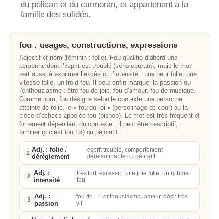
du pélican et du cormoran, et appartenant à la
famille des sulidés.
fou : usages, constructions, expressions
Adjectif et nom (féminin : folle). Fou qualifie d’abord une
personne dont l’esprit est troublé (sens courant), mais le mot
sert aussi à exprimer l’excès ou l’intensité : une peur folle, une
vitesse folle, un froid fou. Il peut enfin marquer la passion ou
l’enthousiasme : être fou de joie, fou d’amour, fou de musique.
Comme nom, fou désigne selon le contexte une personne
atteinte de folie, le « fou du roi » (personnage de cour) ou la
pièce d’échecs appelée fou (bishop). Le mot est très fréquent et
fortement dépendant du contexte : il peut être descriptif,
familier (« c’est fou ! ») ou péjoratif.
Adj. : folie /
esprit troublé, comportement
1
dérèglement
déraisonnable ou délirant
Adj. :
très fort, excessif : une joie folle, un rythme
2
intensité
fou
Adj. :
fou de… : enthousiasme, amour, désir très
3
passion
vif