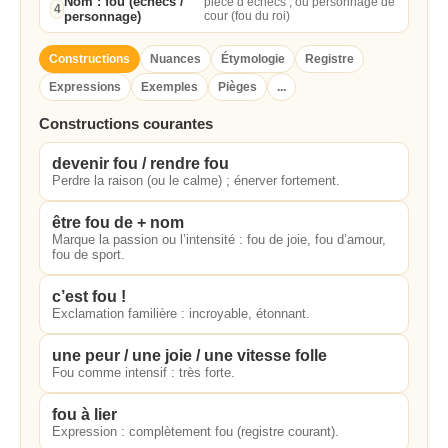
Nom : fou (échecs /
pièce d’échecs ; ou personnage de
4
personnage)
cour (fou du roi)
Constructions
Nuances
Étymologie
Registre
Expressions
Exemples
Pièges
...
Constructions courantes
devenir fou / rendre fou
Perdre la raison (ou le calme) ; énerver fortement.
être fou de + nom
Marque la passion ou l’intensité : fou de joie, fou d’amour,
fou de sport.
c’est fou !
Exclamation familière : incroyable, étonnant.
une peur / une joie / une vitesse folle
Fou comme intensif : très forte.
fou à lier
Expression : complètement fou (registre courant).