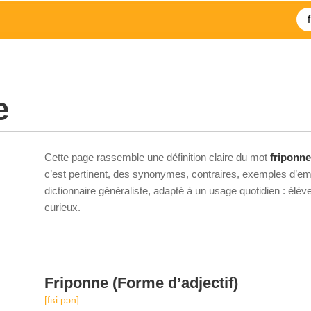
e
Cette page rassemble une définition claire du mot
friponne
c’est pertinent, des synonymes, contraires, exemples d’emp
dictionnaire généraliste, adapté à un usage quotidien : élè
curieux.
Friponne
(Forme d’adjectif)
[fʁi.pɔn]