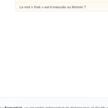
Le mot « frisé » est-il masculin ou féminin ?
eau
Semantiak
, un ensemble indépendant de dictionnaires et d’outils 