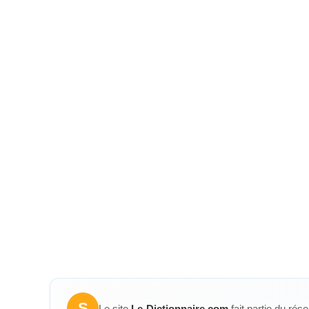
S
Le site
Le-Dictionnaire.com
fait partie du rés