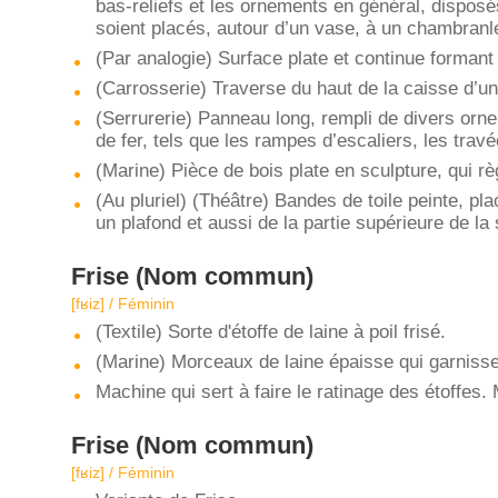
bas-reliefs et les ornements en général, disposé
soient placés, autour d’un vase, à un chambranl
(Par analogie) Surface plate et continue forman
(Carrosserie) Traverse du haut de la caisse d’un
(Serrurerie) Panneau long, rempli de divers orn
de fer, tels que les rampes d’escaliers, les trav
(Marine) Pièce de bois plate en sculpture, qui rè
(Au pluriel) (Théâtre) Bandes de toile peinte, pla
un plafond et aussi de la partie supérieure de la
Frise
(Nom commun)
[fʁiz] / Féminin
(Textile) Sorte d'étoffe de laine à poil frisé.
(Marine) Morceaux de laine épaisse qui garnisse
Machine qui sert à faire le ratinage des étoffes. 
Frise
(Nom commun)
[fʁiz] / Féminin