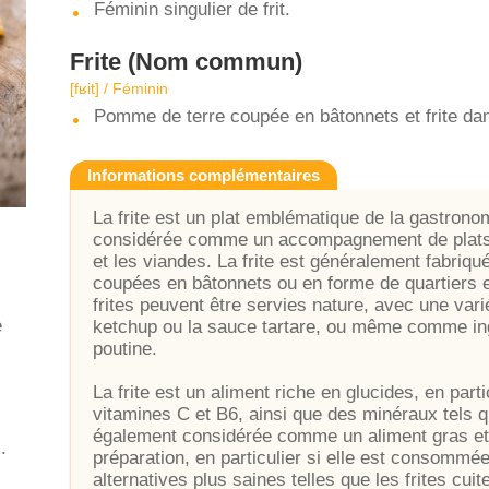
Féminin singulier de frit.
Frite
(Nom commun)
[fʁit] / Féminin
Pomme de terre coupée en bâtonnets et frite dans
Informations complémentaires
La frite est un plat emblématique de la gastronom
considérée comme un accompagnement de plats p
et les viandes. La frite est généralement fabriqu
coupées en bâtonnets ou en forme de quartiers et
frites peuvent être servies nature, avec une var
e
ketchup ou la sauce tartare, ou même comme ingr
poutine.
La frite est un aliment riche en glucides, en par
vitamines C et B6, ainsi que des minéraux tels q
également considérée comme un aliment gras et
.
préparation, en particulier si elle est consommé
alternatives plus saines telles que les frites cuit