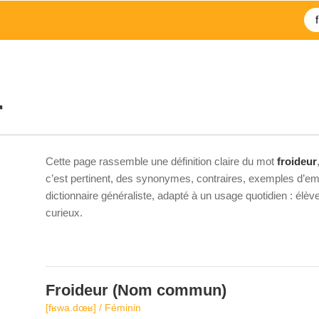
r
Cette page rassemble une définition claire du mot
froideur
c’est pertinent, des synonymes, contraires, exemples d’emp
dictionnaire généraliste, adapté à un usage quotidien : élè
curieux.
Froideur
(Nom commun)
[fʁwa.dœʁ] / Féminin