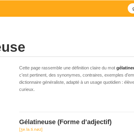
euse
Cette page rassemble une définition claire du mot
gélatine
c’est pertinent, des synonymes, contraires, exemples d’emp
dictionnaire généraliste, adapté à un usage quotidien : élè
curieux.
Gélatineuse
(Forme d’adjectif)
[ʒe.la.ti.nøz]