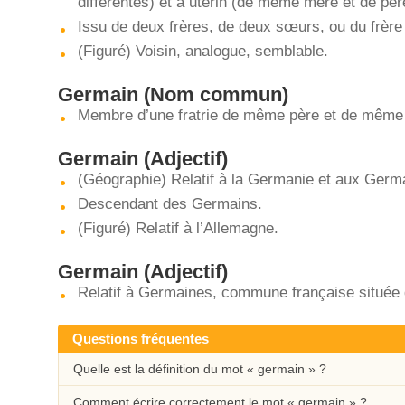
différentes) et à utérin (de même mère et de père
Issu de deux frères, de deux sœurs, ou du frère
(Figuré) Voisin, analogue, semblable.
Germain
(Nom commun)
Membre d’une fratrie de même père et de même
Germain
(Adjectif)
(Géographie) Relatif à la Germanie et aux Germ
Descendant des Germains.
(Figuré) Relatif à l’Allemagne.
Germain
(Adjectif)
Relatif à Germaines, commune française située 
Questions fréquentes
Quelle est la définition du mot « germain » ?
Comment écrire correctement le mot « germain » ?