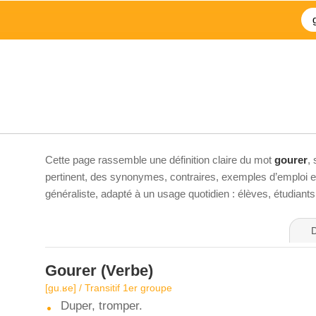
Cette page rassemble une définition claire du mot
gourer
,
pertinent, des synonymes, contraires, exemples d’emploi et 
généraliste, adapté à un usage quotidien : élèves, étudiant
D
Gourer
(Verbe)
[ɡu.ʁe] / Transitif 1er groupe
Duper, tromper.