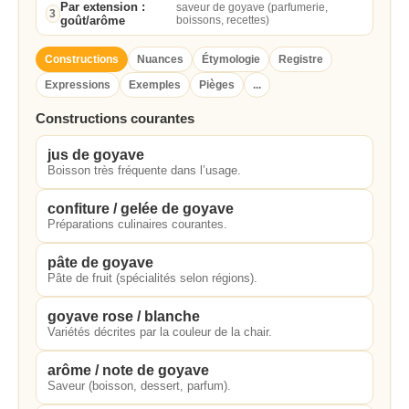
Par extension :
saveur de goyave (parfumerie,
3
goût/arôme
boissons, recettes)
Constructions
Nuances
Étymologie
Registre
Expressions
Exemples
Pièges
...
Constructions courantes
jus de goyave
Boisson très fréquente dans l’usage.
confiture / gelée de goyave
Préparations culinaires courantes.
pâte de goyave
Pâte de fruit (spécialités selon régions).
goyave rose / blanche
Variétés décrites par la couleur de la chair.
arôme / note de goyave
Saveur (boisson, dessert, parfum).