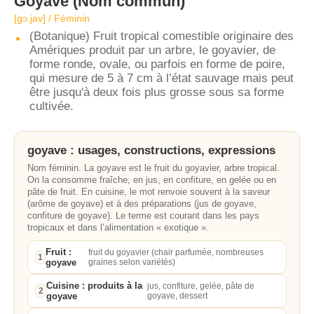
Goyave
(Nom commun)
[ɡɔ.jav] / Féminin
(Botanique) Fruit tropical comestible originaire des
Amériques produit par un arbre, le goyavier, de
forme ronde, ovale, ou parfois en forme de poire,
qui mesure de 5 à 7 cm à l’état sauvage mais peut
être jusqu'à deux fois plus grosse sous sa forme
cultivée.
goyave : usages, constructions, expressions
Nom féminin. La goyave est le fruit du goyavier, arbre tropical.
On la consomme fraîche, en jus, en confiture, en gelée ou en
pâte de fruit. En cuisine, le mot renvoie souvent à la saveur
(arôme de goyave) et à des préparations (jus de goyave,
confiture de goyave). Le terme est courant dans les pays
tropicaux et dans l’alimentation « exotique ».
Fruit :
fruit du goyavier (chair parfumée, nombreuses
1
goyave
graines selon variétés)
Cuisine : produits à la
jus, confiture, gelée, pâte de
2
goyave
goyave, dessert