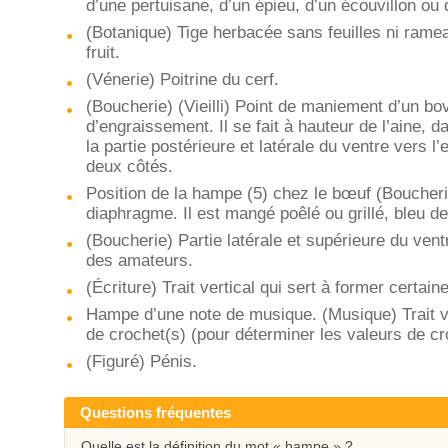
d’une pertuisane, d’un épieu, d’un écouvillon ou d
(Botanique) Tige herbacée sans feuilles ni rameau
fruit.
(Vénerie) Poitrine du cerf.
(Boucherie) (Vieilli) Point de maniement d’un bov
d’engraissement. Il se fait à hauteur de l’aine, 
la partie postérieure et latérale du ventre vers l’
deux côtés.
Position de la hampe (5) chez le bœuf (Boucher
diaphragme. Il est mangé poêlé ou grillé, bleu d
(Boucherie) Partie latérale et supérieure du ven
des amateurs.
(Écriture) Trait vertical qui sert à former certai
Hampe d’une note de musique. (Musique) Trait ver
de crochet(s) (pour déterminer les valeurs de cr
(Figuré) Pénis.
Questions fréquentes
Quelle est la définition du mot « hampe » ?