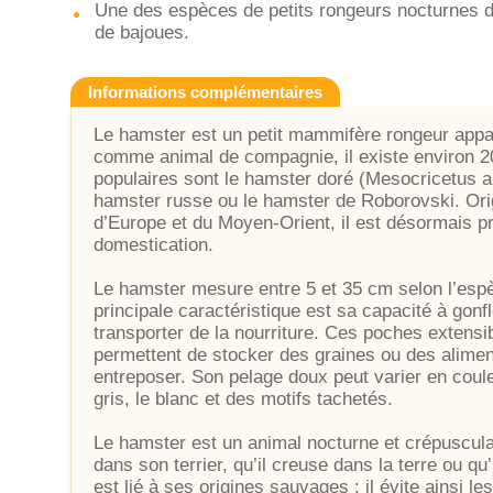
Une des espèces de petits rongeurs nocturnes d
de bajoues.
Informations complémentaires
Le hamster est un petit mammifère rongeur appart
comme animal de compagnie, il existe environ 2
populaires sont le hamster doré (Mesocricetus a
hamster russe ou le hamster de Roborovski. Orig
d’Europe et du Moyen-Orient, il est désormais p
domestication.
Le hamster mesure entre 5 et 35 cm selon l’espè
principale caractéristique est sa capacité à gon
transporter de la nourriture. Ces poches extensi
permettent de stocker des graines ou des aliments
entreposer. Son pelage doux peut varier en coule
gris, le blanc et des motifs tachetés.
Le hamster est un animal nocturne et crépusculaire
dans son terrier, qu’il creuse dans la terre ou
est lié à ses origines sauvages : il évite ainsi les