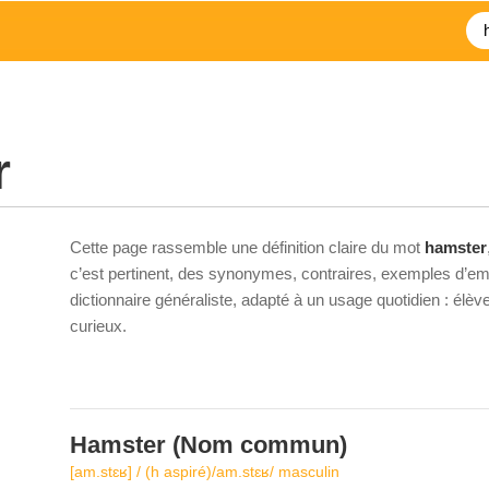
r
Cette page rassemble une définition claire du mot
hamster
c’est pertinent, des synonymes, contraires, exemples d’emp
dictionnaire généraliste, adapté à un usage quotidien : élè
curieux.
Hamster
(Nom commun)
[am.stɛʁ] / (h aspiré)/am.stɛʁ/ masculin