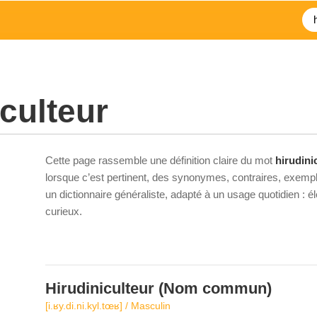
iculteur
Cette page rassemble une définition claire du mot
hirudini
lorsque c’est pertinent, des synonymes, contraires, exempl
un dictionnaire généraliste, adapté à un usage quotidien : 
curieux.
Hirudiniculteur
(Nom commun)
[i.ʁy.di.ni.kyl.tœʁ] / Masculin