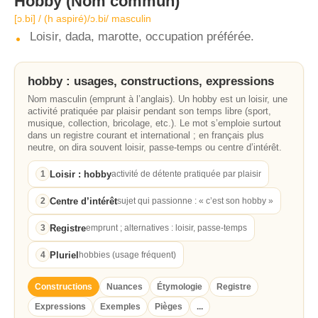
Hobby
(Nom commun)
[ɔ.bi] / (h aspiré)/ɔ.bi/ masculin
Loisir, dada, marotte, occupation préférée.
hobby : usages, constructions, expressions
Nom masculin (emprunt à l’anglais). Un hobby est un loisir, une
activité pratiquée par plaisir pendant son temps libre (sport,
musique, collection, bricolage, etc.). Le mot s’emploie surtout
dans un registre courant et international ; en français plus
neutre, on dira souvent loisir, passe-temps ou centre d’intérêt.
Loisir : hobby
1
activité de détente pratiquée par plaisir
Centre d’intérêt
2
sujet qui passionne : « c’est son hobby »
Registre
3
emprunt ; alternatives : loisir, passe-temps
Pluriel
4
hobbies (usage fréquent)
Constructions
Nuances
Étymologie
Registre
Expressions
Exemples
Pièges
...