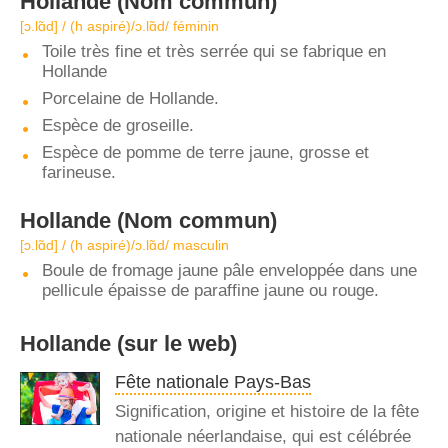
Hollande
(Nom commun)
[ɔ.lɑ̃d] / (h aspiré)/ɔ.lɑ̃d/ féminin
Toile très fine et très serrée qui se fabrique en
Hollande
Porcelaine de Hollande.
Espèce de groseille.
Espèce de pomme de terre jaune, grosse et
farineuse.
Hollande
(Nom commun)
[ɔ.lɑ̃d] / (h aspiré)/ɔ.lɑ̃d/ masculin
Boule de fromage jaune pâle enveloppée dans une
pellicule épaisse de paraffine jaune ou rouge.
Hollande
(sur le web)
Fête nationale Pays-Bas
Signification, origine et histoire de la fête
nationale néerlandaise, qui est célébrée