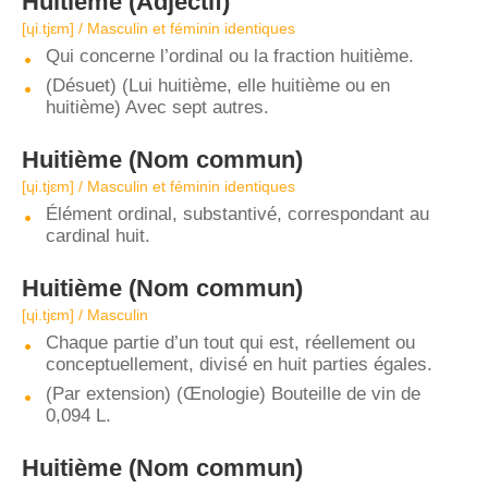
Huitième
(Adjectif)
[ɥi.tjɛm] / Masculin et féminin identiques
Qui concerne l’ordinal ou la fraction huitième.
(Désuet) (Lui huitième, elle huitième ou en
huitième) Avec sept autres.
Huitième
(Nom commun)
[ɥi.tjɛm] / Masculin et féminin identiques
Élément ordinal, substantivé, correspondant au
cardinal huit.
Huitième
(Nom commun)
[ɥi.tjɛm] / Masculin
Chaque partie d’un tout qui est, réellement ou
conceptuellement, divisé en huit parties égales.
(Par extension) (Œnologie) Bouteille de vin de
0,094 L.
Huitième
(Nom commun)