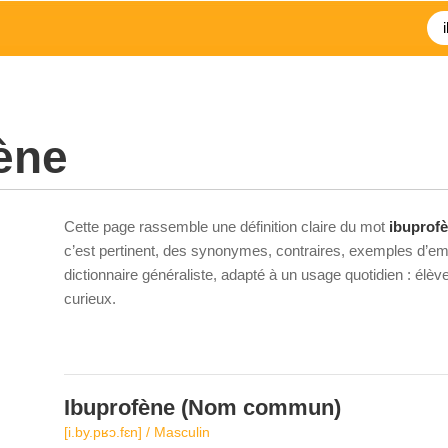
ène
Cette page rassemble une définition claire du mot
ibuprof
c’est pertinent, des synonymes, contraires, exemples d’emp
dictionnaire généraliste, adapté à un usage quotidien : élè
curieux.
Ibuprofène
(Nom commun)
[i.by.pʁɔ.fɛn] / Masculin