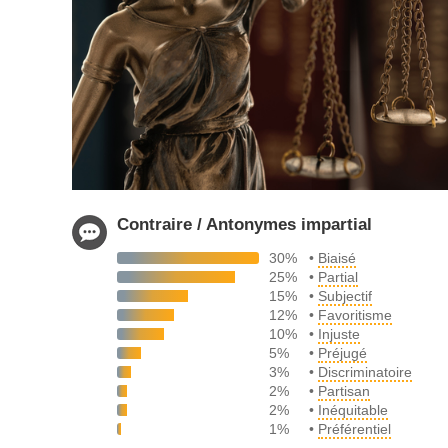
Contraire / Antonymes impartial
30%
•
Biaisé
25%
•
Partial
15%
•
Subjectif
12%
•
Favoritisme
10%
•
Injuste
5%
•
Préjugé
3%
•
Discriminatoire
2%
•
Partisan
2%
•
Inéquitable
1%
•
Préférentiel