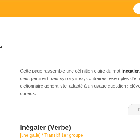
r
Cette page rassemble une définition claire du mot
inégaler
c’est pertinent, des synonymes, contraires, exemples d’emp
dictionnaire généraliste, adapté à un usage quotidien : élè
curieux.
D
Inégaler
(Verbe)
[i.ne.ga.le] / Transitif 1er groupe