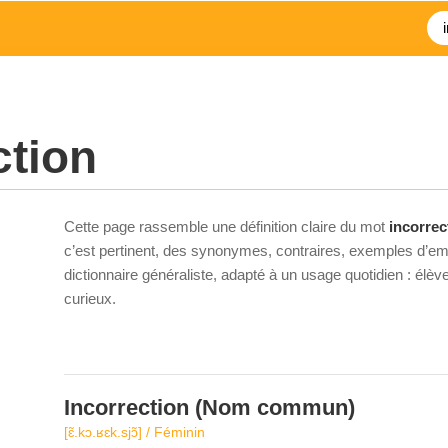
ction
Cette page rassemble une définition claire du mot
incorrec
c’est pertinent, des synonymes, contraires, exemples d’emp
dictionnaire généraliste, adapté à un usage quotidien : élè
curieux.
Incorrection
(Nom commun)
[ɛ̃.kɔ.ʁɛk.sjɔ̃] / Féminin