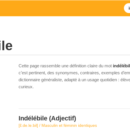
ile
Cette page rassemble une définition claire du mot
indélébi
c’est pertinent, des synonymes, contraires, exemples d’emp
dictionnaire généraliste, adapté à un usage quotidien : élè
curieux.
Indélébile
(Adjectif)
[ɛ̃.de.le.bil] / Masculin et féminin identiques