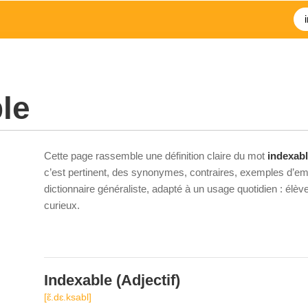
le
Cette page rassemble une définition claire du mot
indexab
c’est pertinent, des synonymes, contraires, exemples d’emp
dictionnaire généraliste, adapté à un usage quotidien : élè
curieux.
Indexable
(Adjectif)
[ɛ̃.dɛ.ksabl]