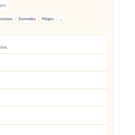
prix
essions
Exemples
Pièges
...
olue.