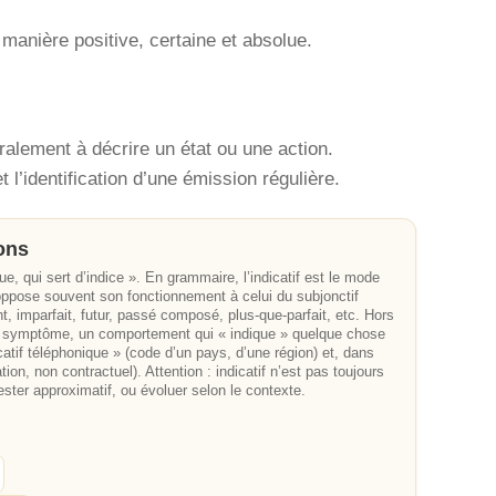
 manière positive, certaine et absolue.
lement à décrire un état ou une action.
l’identification d’une émission régulière.
ions
que, qui sert d’indice ». En grammaire, l’indicatif est le mode
 oppose souvent son fonctionnement à celui du subjonctif
ent, imparfait, futur, passé composé, plus-que-parfait, etc. Hors
, un symptôme, un comportement qui « indique » quelque chose
dicatif téléphonique » (code d’un pays, d’une région) et, dans
tion, non contractuel). Attention : indicatif n’est pas toujours
rester approximatif, ou évoluer selon le contexte.