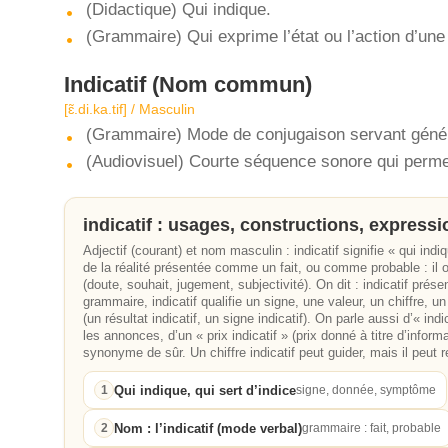
(Didactique) Qui indique.
(Grammaire) Qui exprime l’état ou l’action d’une
Indicatif
(Nom commun)
[ɛ̃.di.ka.tif] / Masculin
(Grammaire) Mode de conjugaison servant généra
(Audiovisuel) Courte séquence sonore qui permet 
indicatif : usages, constructions, express
Adjectif (courant) et nom masculin : indicatif signifie « qui indi
de la réalité présentée comme un fait, ou comme probable : il
(doute, souhait, jugement, subjectivité). On dit : indicatif prés
grammaire, indicatif qualifie un signe, une valeur, un chiffre
(un résultat indicatif, un signe indicatif). On parle aussi d’« in
les annonces, d’un « prix indicatif » (prix donné à titre d’informa
synonyme de sûr. Un chiffre indicatif peut guider, mais il peut 
Qui indique, qui sert d’indice
1
signe, donnée, symptôme
Nom : l’indicatif (mode verbal)
2
grammaire : fait, probable