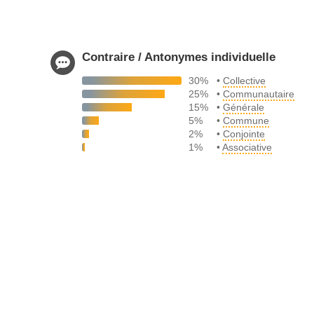
Contraire / Antonymes individuelle
30%
•
Collective
25%
•
Communautaire
15%
•
Générale
5%
•
Commune
2%
•
Conjointe
1%
•
Associative