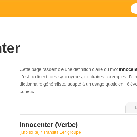
ter
Cette page rassemble une définition claire du mot
innocen
c’est pertinent, des synonymes, contraires, exemples d’emp
dictionnaire généraliste, adapté à un usage quotidien : élè
curieux.
D
Innocenter
(Verbe)
[i.nɔ.sɑ̃.te] / Transitif 1er groupe