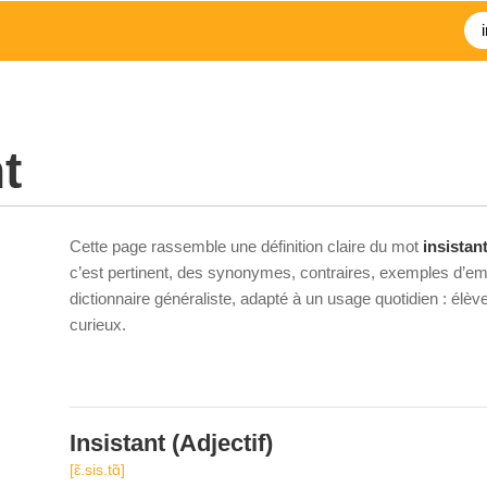
t
Cette page rassemble une définition claire du mot
insistan
c’est pertinent, des synonymes, contraires, exemples d’emp
dictionnaire généraliste, adapté à un usage quotidien : élè
curieux.
Insistant
(Adjectif)
[ɛ̃.sis.tɑ̃]