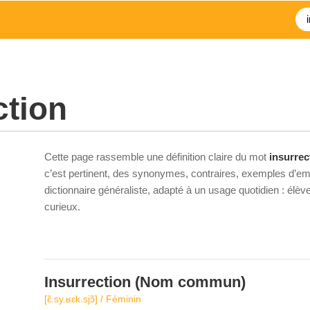
ction
Cette page rassemble une définition claire du mot
insurrec
c’est pertinent, des synonymes, contraires, exemples d’emp
dictionnaire généraliste, adapté à un usage quotidien : élè
curieux.
Insurrection
(Nom commun)
[ɛ̃.sy.ʁɛk.sjɔ̃] / Féminin