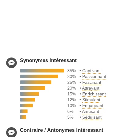
Synonymes intéressant
35%
•
Captivant
30%
•
Passionnant
25%
•
Fascinant
20%
•
Attrayant
15%
•
Enrichissant
12%
•
Stimulant
10%
•
Engageant
6%
•
Amusant
5%
•
Séduisant
Contraire / Antonymes intéressant