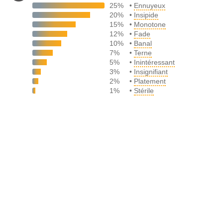
25%
•
Ennuyeux
20%
•
Insipide
15%
•
Monotone
12%
•
Fade
10%
•
Banal
7%
•
Terne
5%
•
Inintéressant
3%
•
Insignifiant
2%
•
Platement
1%
•
Stérile