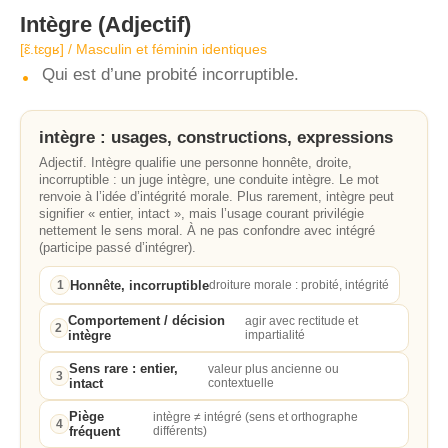
Intègre
(Adjectif)
[ɛ̃.tɛɡʁ] / Masculin et féminin identiques
Qui est d’une probité incorruptible.
intègre : usages, constructions, expressions
Adjectif. Intègre qualifie une personne honnête, droite,
incorruptible : un juge intègre, une conduite intègre. Le mot
renvoie à l’idée d’intégrité morale. Plus rarement, intègre peut
signifier « entier, intact », mais l’usage courant privilégie
nettement le sens moral. À ne pas confondre avec intégré
(participe passé d’intégrer).
Honnête, incorruptible
1
droiture morale : probité, intégrité
Comportement / décision
agir avec rectitude et
2
intègre
impartialité
Sens rare : entier,
valeur plus ancienne ou
3
intact
contextuelle
Piège
intègre ≠ intégré (sens et orthographe
4
fréquent
différents)