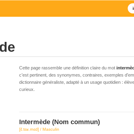
ède
Cette page rassemble une définition claire du mot
intermè
c’est pertinent, des synonymes, contraires, exemples d’emp
dictionnaire généraliste, adapté à un usage quotidien : élè
curieux.
Intermède
(Nom commun)
[ɛ̃.tɛʁ.mɛd] / Masculin