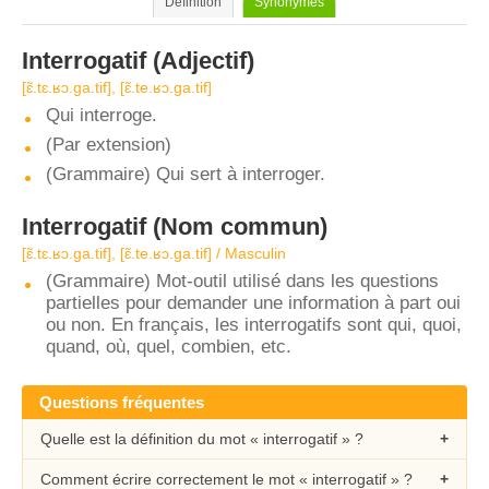
Définition
Synonymes
Interrogatif
(Adjectif)
[ɛ̃.tɛ.ʁɔ.ɡa.tif], [ɛ̃.te.ʁɔ.ɡa.tif]
Qui interroge.
(Par extension)
(Grammaire) Qui sert à interroger.
Interrogatif
(Nom commun)
[ɛ̃.tɛ.ʁɔ.ɡa.tif], [ɛ̃.te.ʁɔ.ɡa.tif] / Masculin
(Grammaire) Mot-outil utilisé dans les questions
partielles pour demander une information à part oui
ou non. En français, les interrogatifs sont qui, quoi,
quand, où, quel, combien, etc.
Questions fréquentes
Quelle est la définition du mot « interrogatif » ?
Comment écrire correctement le mot « interrogatif » ?